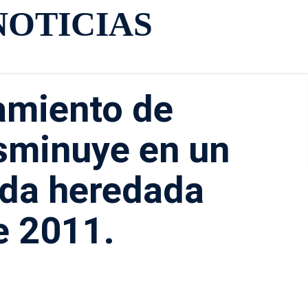
NOTICIAS
amiento de
sminuye en un
uda heredada
e 2011.