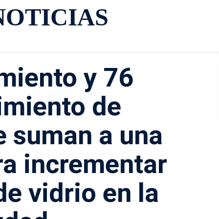
NOTICIAS
miento y 76
imiento de
se suman a una
ara incrementar
de vidrio en la