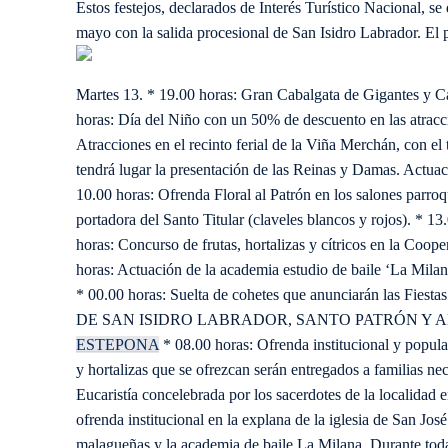
Estos festejos, declarados de Interés Turístico Nacional, se
mayo con la salida procesional de San Isidro Labrador. El p
Martes 13. * 19.00 horas: Gran Cabalgata de Gigantes y C
horas: Día del Niño con un 50% de descuento en las atracci
Atracciones en el recinto ferial de la Viña Merchán, con el t
tendrá lugar la presentación de las Reinas y Damas. Actua
10.00 horas: Ofrenda Floral al Patrón en los salones parroqu
portadora del Santo Titular (claveles blancos y rojos). * 13
horas: Concurso de frutas, hortalizas y cítricos en la Coop
horas: Actuación de la academia estudio de baile ‘La Milana
* 00.00 horas: Suelta de cohetes que anunciarán las Fies
DE SAN ISIDRO LABRADOR, SANTO PATRÓN Y 
ESTEPONA
* 08.00 horas: Ofrenda institucional y popular
y hortalizas que se ofrezcan serán entregados a familias ne
Eucaristía concelebrada por los sacerdotes de la localidad e
ofrenda institucional en la explana de la iglesia de San Jo
malagueñas y la academia de baile La Milana. Durante toda 