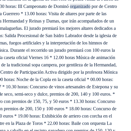
2.30 horas: III Campeonato de Dominó
organizado
por de Centro
 Guerrero * 13.00 horas: Visita de altares por parte de las
e la Hermandad y Reinas y Damas, que irán acompañados de un
 malagueñas. El jurado premiará los mejores altares dedicados a
s: Salida Procesional de San Isidro Labrador desde la iglesia de
s, fuegos artificiales y la interpretación de los himnos de
ica. Durante el recorrido un jurado premiará con 100 euros la
la caseta oficial Viernes 16 * 12.00 horas Música de animación
ta de la tradicional sopa campera, por gentileza de la Hermandad,
 Centro de Participación Activa dirigido por la profesora Mónica
.00 horas: Noche de la Copla en la caseta oficial * 00.00 horas:
17 * 10.30 horas: Concurso de vinos artesanales de Estepona y su
 de seco, semi-seco y dulce, premios de 200, 140 y 100 euros. *
ro con premios de 150, 75, y 50 euros * 13.30 horas: Concurso
 con premios de 200, 150 y 100 euros * 18.00 horas: Concurso de
0 euros * 19.00 horas: Exhibición de arriero con corcha en el
re en la Plaza de Toros * 22.00 horas: Baile con orquesta La
na a caballo en el recinto ganadero con premios de 150, 120 y