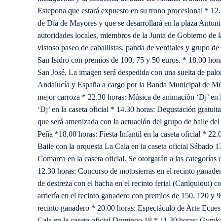
Estepona que estará expuesto en su trono procesional * 1
de Día de Mayores y que se desarrollará en la plaza Antonia
autoridades locales, miembros de la Junta de Gobierno d
vistoso paseo de caballistas, panda de verdiales y grupo de
San Isidro con premios de 100, 75 y 50 euros. * 18.00 hora
San José. La imagen será despedida con una suelta de paloma
Andalucía y España a cargo por la Banda Municipal de Mús
mejor carroza * 22.30 horas: Música de animación ‘Dj’ en 
‘Dj’ en la caseta oficial * 14.30 horas: Degustación gratui
que será amenizada con la actuación del grupo de baile del
Peña *18.00 horas: Fiesta Infantil en la caseta oficial * 22
Baile con la orquesta La Cala en la caseta oficial Sábado 
Comarca en la caseta oficial. Se otorgarán a las categorías
12.30 horas: Concurso de motosierras en el recinto ganade
de destreza con el hacha en el recinto ferial (Caniquiqui)
arriería en el recinto ganadero con premios de 150, 120 y 9
recinto ganadero * 20.00 horas: Espectáculo de Arte Ecuest
Cala en la caseta oficial Domingo 18 * 11.30 horas: Gymka