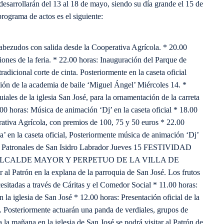
 desarrollarán del 13 al 18 de mayo, siendo su día grande el 15 de
rograma de actos es el siguiente:
abezudos con salida desde la Cooperativa Agrícola. * 20.00
ones de la feria. * 22.00 horas: Inauguración del Parque de
radicional corte de cinta. Posteriormente en la caseta oficial
ción de la academia de baile ‘Miguel Ángel’ Miércoles 14. *
iales de la iglesia San José, para la ornamentación de la carreta
.00 horas: Música de animación ‘Dj’ en la caseta oficial * 18.00
erativa Agrícola, con premios de 100, 75 y 50 euros * 22.00
’ en la caseta oficial, Posteriormente música de animación ‘Dj’
tas Patronales de San Isidro Labrador Jueves 15 FESTIVIDAD
ALCALDE MAYOR Y PERPETUO DE LA VILLA DE
 al Patrón en la explana de la parroquia de San José. Los frutos
cesitadas a través de Cáritas y el Comedor Social * 11.00 horas:
n la iglesia de San José * 12.00 horas: Presentación oficial de la
sé. Posteriormente actuarán una panda de verdiales, grupos de
la mañana en la iglesia de San José se podrá visitar al Patrón de