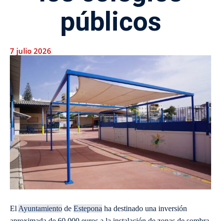
públicos
7 julio 2026
El
Ayuntamiento
de
Estepona
ha destinado una inversión
aproximada de 60.000 euros a la instalación de zonas de sombra