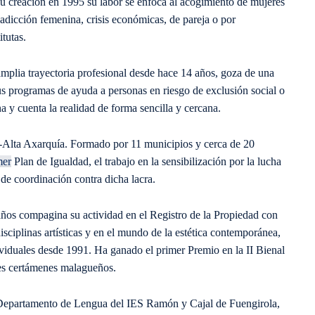
creación en 1995 su labor se enfoca al acogimiento de mujeres
adicción femenina, crisis económicas, de pareja o por
itutas.
plia trayectoria profesional desde hace 14 años, goza de una
sus programas de ayuda a personas en riesgo de exclusión social o
a y cuenta la realidad de forma sencilla y cercana.
-Alta Axarquía. Formado por 11 municipios y cerca de 20
mer
Plan de Igualdad, el trabajo en la sensibilización por la lucha
 de coordinación contra dicha lacra.
ños compagina su actividad en el Registro de la Propiedad con
disciplinas artísticas y en el mundo de la estética contemporánea,
viduales desde 1991. Ha ganado el primer Premio en la II Bienal
les certámenes malagueños.
 Departamento de Lengua del IES Ramón y Cajal de Fuengirola,