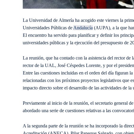
La Universidad de Almería ha acogido este viernes la prim
Universidades Públicas de
Andalucía
(AUPA), a la que han a
El encuentro ha servido para planificar y definir los princi
universidades públicas y la ejecución del presupuesto de 
La reunión, que ha contado con la asistencia del rector de 
rector de la UAL, José Céspedes Lorente, y por el preside
Entre las cuestiones incluidas en el orden del día figuran l
relacionadas con los próximos proyectos legislativos que e
impacto directo sobre el desarrollo de las actividades de la 
Previamente al inicio de la reunión, el secretario general 
abordado una serie de cuestiones relativas a las convocatori
A la segunda parte de la reunión se ha incorporado la dire
Acreditación (ANECA), Pilar Paneque Salgado, con objeto d