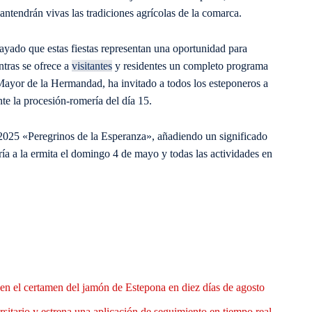
mantendrán vivas las tradiciones agrícolas de la comarca.
ayado que estas fiestas representan una oportunidad para
ntras se ofrece a
visitantes
y residentes un completo programa
Mayor de la Hermandad, ha invitado a todos los esteponeros a
nte la procesión-romería del día 15.
o 2025 «Peregrinos de la Esperanza», añadiendo un significado
ería a la ermita el domingo 4 de mayo y todas las actividades en
en el certamen del jamón de Estepona en diez días de agosto
rsitario y estrena una aplicación de seguimiento en tiempo real